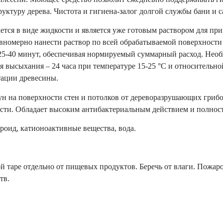
руктуру дерева. Чистота и гигиена-залог долгой службы бани и с
ется в виде жидкости и является уже готовым раствором для пр
авномерно нанести раствор по всей обрабатываемой поверхност
 25-40 минут, обеспечивая нормируемый суммарный расход. Нео
 высыхания – 24 часа при температуре 15-25 °С и относительн
тации древесины.
ун на поверхности стен и потолков от дереворазрушающих грибо
сти. Обладает высоким антибактериальным действием и полнос
оид, катионоактивные вещества, вода.
й таре отдельно от пищевых продуктов. Беречь от влаги. Пожар
тв.