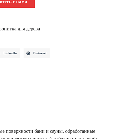
итесь с нами
опитка для дерева
LinkedIn
Pinterest
ые поверхности бани и сауны, обработанные
гиеническую чистоту. А отбеливатель вернёт