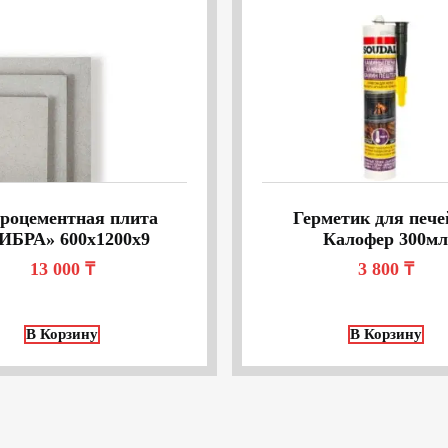
роцементная плита
Герметик для печ
ИБРА» 600х1200х9
Калофер 300м
13 000
₸
3 800
₸
В Корзину
В Корзину