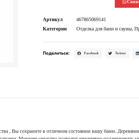
Свяж
Артикул
467865069141
Категории
Отделка для бани и сауны
,
Пр
Поделиться:
Facebook
Twitter
ва , Вы сохраните в отличном состоянии вашу баню. Деревянн
 плесени. Моющее средство позволит ежедневно поддерживать ги