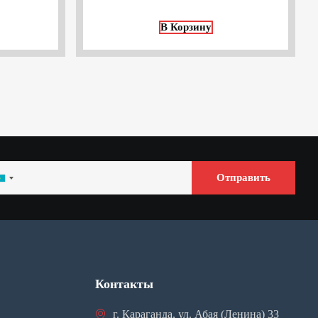
В Корзину
Отправить
azakhstan
7
Контакты
г. Караганда, ул. Абая (Ленина) 33