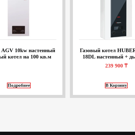
 AGV 10kw настенный
Газовый котел HUBE
ый котел на 100 кв.м
18DL настенный + д
239 900
₸
Подробнее
В Корзину