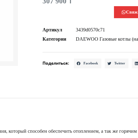
307 900
₸
Свяж
Артикул
3439d0570c71
Категории
DAEWOO Газовые котлы (на
Поделиться:
Facebook
Twitter
ия, который способен обеспечить отоплением, а так же горячим