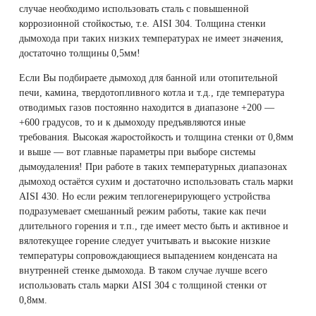
случае необходимо использовать сталь с повышенной
коррозионной стойкостью, т.е. AISI 304. Толщина стенки
дымохода при таких низких температурах не имеет значения,
достаточно толщины 0,5мм!
Если Вы подбираете дымоход для банной или отопительной
печи, камина, твердотопливного котла и т.д., где температура
отводимых газов постоянно находится в диапазоне +200 —
+600 градусов, то и к дымоходу предъявляются иные
требования. Высокая жаростойкость и толщина стенки от 0,8мм
и выше — вот главные параметры при выборе системы
дымоудаления! При работе в таких температурных диапазонах
дымоход остаётся сухим и достаточно использовать сталь марки
AISI 430. Но если режим теплогенерирующего устройства
подразумевает смешанный режим работы, такие как печи
длительного горения и т.п., где имеет место быть и активное и
вялотекущее горение следует учитывать и высокие низкие
температуры сопровождающиеся выпадением конденсата на
внутренней стенке дымохода. В таком случае лучше всего
использовать сталь марки AISI 304 c толщиной стенки от
0,8мм.