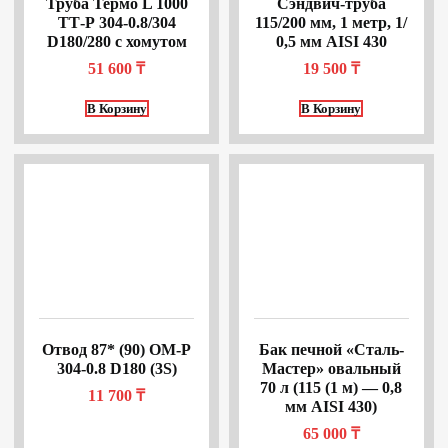
Труба Термо L 1000
Сэндвич-труба
ТТ-Р 304-0.8/304
115/200 мм, 1 метр, 1/
D180/280 с хомутом
0,5 мм AISI 430
51 600
₸
19 500
₸
В Корзину
В Корзину
Отвод 87* (90) ОМ-Р
Бак печной «Сталь-
304-0.8 D180 (3S)
Мастер» овальный
70 л (115 (1 м) — 0,8
11 700
₸
мм AISI 430)
65 000
₸