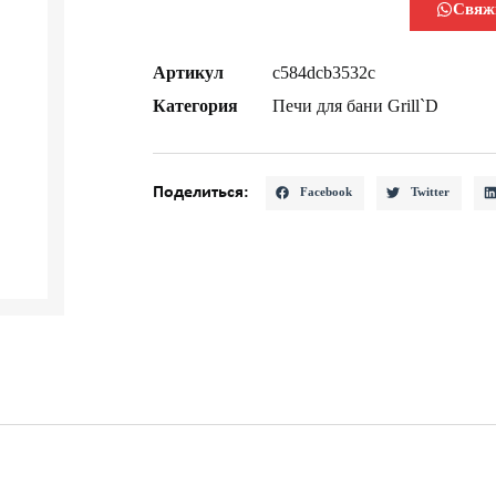
Свяж
Артикул
c584dcb3532c
Категория
Печи для бани Grill`D
Поделиться:
Facebook
Twitter