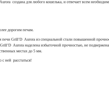
Aurora создана для любого кошелька, и отвечает всем необходи
олее дорогим печам.
м печи Grill’D Aurora из специальной стали повышенной прочно
а Grill’D Aurora наделена избыточной прочностью, не подверже
твенных местах до 5 мм.
о с ней расстаться!