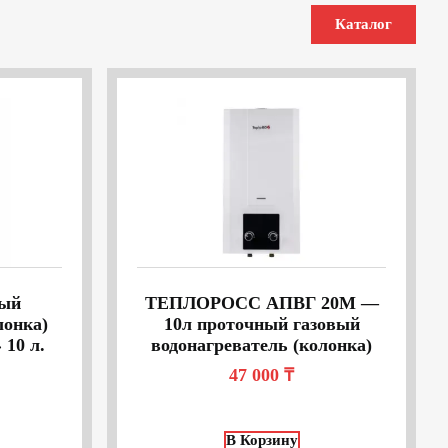
Каталог
вый
ТЕПЛОРОСС АПВГ 20M —
лонка)
10л проточный газовый
10 л.
водонагреватель (колонка)
47 000
₸
В Корзину