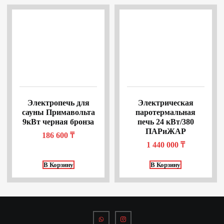
Электропечь для
Электрическая
сауны Примавольта
паротермальная
9кВт черная бронза
печь 24 кВт/380
ПАРиЖАР
186 600
₸
1 440 000
₸
В Корзину
В Корзину