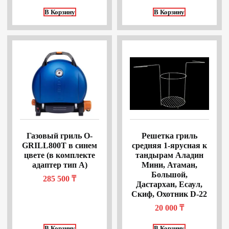
В Корзину
В Корзину
Газовый гриль O-
Решетка гриль
GRILL800T в синем
средняя 1-ярусная к
цвете (в комплекте
тандырам Аладин
адаптер тип А)
Мини, Атаман,
Большой,
285 500
₸
Дастархан, Есаул,
Скиф, Охотник D-22
20 000
₸
В Корзину
В Корзину