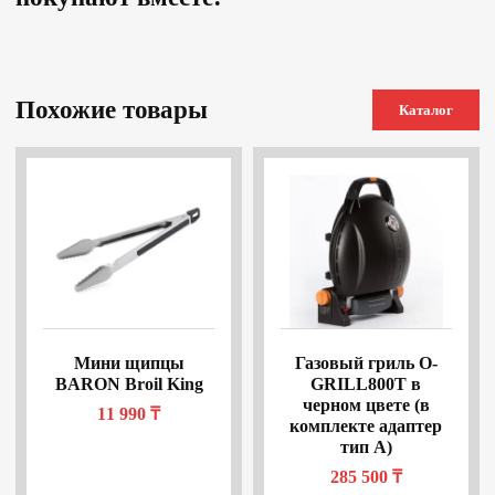
Похожие товары
Каталог
Мини щипцы
Газовый гриль O-
BARON Broil King
GRILL800T в
черном цвете (в
11 990
₸
комплекте адаптер
тип А)
285 500
₸