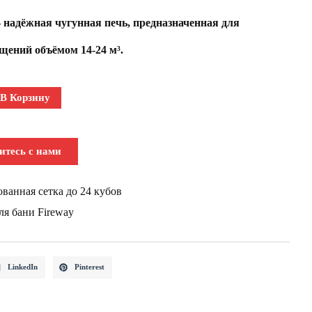
надёжная чугунная печь, предназначенная для
ений объёмом 14-24 м³.
В Корзину
итесь с нами
ованная сетка до 24 кубов
ля бани Fireway
LinkedIn
Pinterest