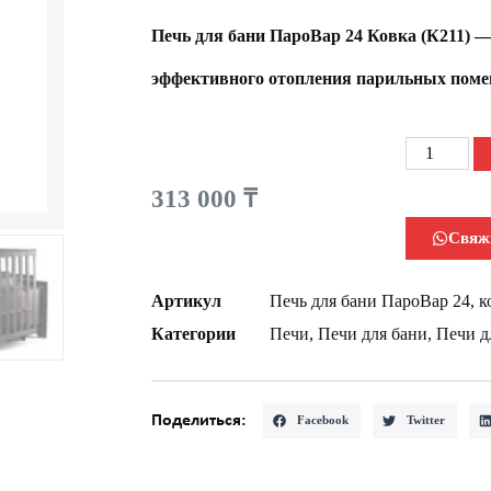
Печь для бани ПароВар 24 Ковка (К211)
— 
эффективного отопления парильных помещ
313 000
₸
Свяж
Артикул
Печь для бани ПароВар 24, к
Категории
Печи
,
Печи для бани
,
Печи д
Поделиться:
Facebook
Twitter