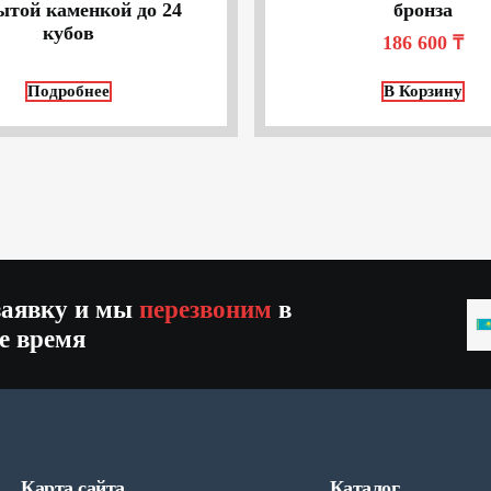
ытой каменкой до 24
бронза
кубов
186 600
₸
Подробнее
В Корзину
заявку и мы
перезвоним
в
K
е время
+
Карта сайта
Каталог