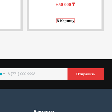
650 000
₸
В Корзину
Отправить
azakhstan
7
Контакты