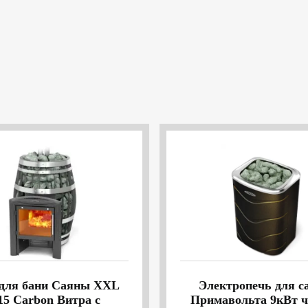
для бани Саяны XXL
Электропечь для с
15 Carbon Витра с
Примавольта 9кВт ч