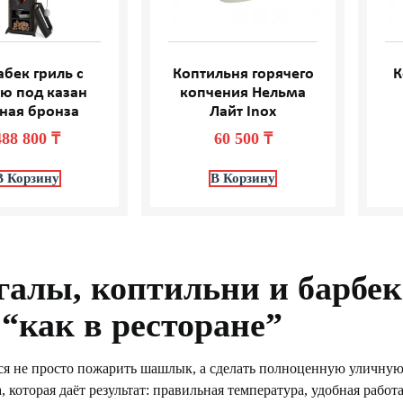
абек гриль с
Коптильня горячего
К
ю под казан
копчения Нельма
ная бронза
Лайт Inox
488 800
₸
60 500
₸
В Корзину
В Корзину
алы, коптильни и барбек
 “как в ресторане”
тся не просто пожарить шашлык, а сделать полноценную уличну
, которая даёт результат: правильная температура, удобная рабо