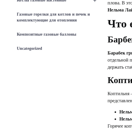
+
Котлы газовые настенные
плова. В эт
Нельма Ла
Газовые горелки для котлов и печек и
Что 
комплектующие для отопления
Композитные газовые баллоны
Барбе
Uncategorized
Барабек гр
отдельной п
держать ст
Копти
Коптильня —
представле
Нельм
Нельм
Горячее коп