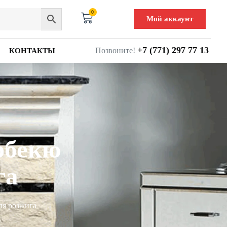
0
Мой аккаунт
+7 (771) 297 77 13
Позвоните!
КОНТАКТЫ
рбекю
га
ля розжига