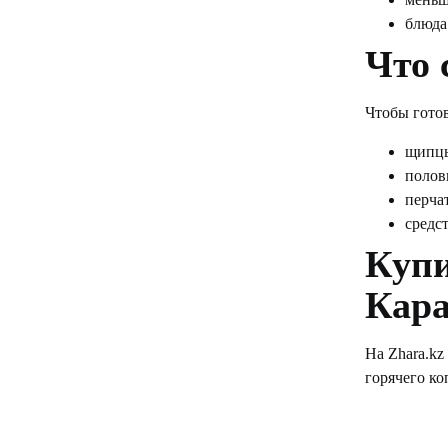
блюда
Что 
Чтобы готов
щипцы
полов
перча
средс
Купи
Кара
На Zhara.k
горячего ко