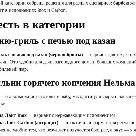
ой категории собраны решения для разных сценариев:
барбекю-г
йт
в исполнениях Inox и Carbon.
есть в категории
кю-гриль с печью под казан
иль с печью под казан (черная бронза)
— вариант для тех, кто х
ечи. Это удобно для дачи, загородного дома и больших компани
абильный жар.
льни горячего копчения Нельма
 это возможность готовить рыбу, мясо, птицу и сыры с насыще
ны:
а Лайт Inox
— вариант с нержавеющим исполнением
а Лайт Carbon (антрацит)
— практичный формат для регулярн
чение удобно тем, что результат получается быстрее, а вкус — я