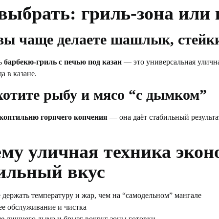
выбрать: гриль-зона или
вы чаще делаете шашлык, стейки
ь
барбекю-гриль с печью под казан
— это универсальная улична
а в казане.
хотите рыбу и мясо “с дымком”
коптильню горячего копчения
— она даёт стабильный результа
му уличная техника экон
ильный вкус
 держать температуру и жар, чем на “самодельном” мангале
ее обслуживание и чистка
е лишнего дыма и брызг вокруг зоны готовки