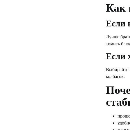
Как 
Если 
Лучше брат
томить блюд
Если 
Выбирайте
колбасок.
Поче
стаб
проще
удобн
меньш